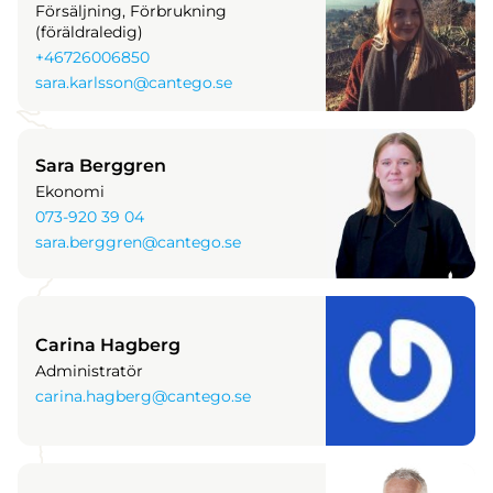
Försäljning, Förbrukning
(föräldraledig)
+46726006850
sara.karlsson@cantego.se
Sara Berggren
Ekonomi
073-920 39 04
sara.berggren@cantego.se
Carina Hagberg
Administratör
carina.hagberg@cantego.se