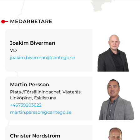
MEDARBETARE
Joakim Biverman
VD
joakim.biverman@cantego.se
Martin Persson
Plats-/Försäljningschef, Västerås,
Linköping, Eskilstuna
+46739203622
martin.persson@cantego.se
Christer Nordström