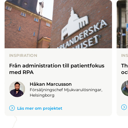
INSPIRATION
IN
Från administration till patientfokus
Th
med RPA
oc
Håkan Marcusson
Försäljningschef Mjukvarulösningar,
Helsingborg
Läs mer om projektet