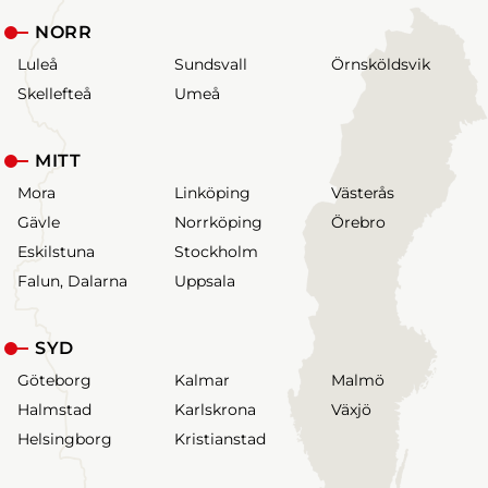
NORR
Luleå
Sundsvall
Örnsköldsvik
Skellefteå
Umeå
MITT
Mora
Linköping
Västerås
Gävle
Norrköping
Örebro
Eskilstuna
Stockholm
Falun, Dalarna
Uppsala
SYD
Göteborg
Kalmar
Malmö
Halmstad
Karlskrona
Växjö
Helsingborg
Kristianstad