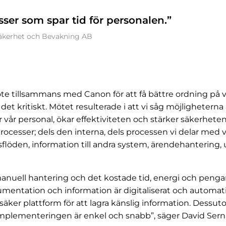
ser som spar tid för personalen.”
äkerhet och Bevakning AB
öte tillsammans med Canon för att få bättre ordning på
et kritiskt. Mötet resulterade i att vi såg möjlighetern
r vår personal, ökar effektiviteten och stärker säkerheten
processer; dels den interna, dels processen vi delar med v
öden, information till andra system, ärendehantering, 
manuell hantering och det kostade tid, energi och pengar
mentation och information är digitaliserat och automati
säker plattform för att lagra känslig information. Dessuto
implementeringen är enkel och snabb”, säger David Sern