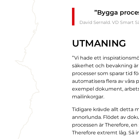
”Bygga proces
David Sernald. VD Smart S
UTMANING
”Vi hade ett inspirationsm
säkerhet och bevakning är d
processer som sparar tid fö
automatisera flera av våra 
exempel dokument, arbetsfl
mailinkorgar.
Tidigare krävde allt detta 
annorlunda. Flödet av doku
processen är Therefore, en 
Therefore extremt låg. Så 