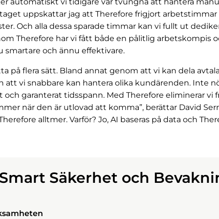
er automatiskt vi tidigare var tvungna att hantera manue
taget uppskattar jag att Therefore frigjort arbetstimm
nster. Och alla dessa sparade timmar kan vi fullt ut dediker
om Therefore har vi fått både en pålitlig arbetskompis 
nu smartare och ännu effektivare.
a på flera sätt. Bland annat genom att vi kan dela avtala
 och att vi snabbare kan hantera olika kundärenden. Inte
t och garanterat tidsspann. Med Therefore eliminerar vi 
er när den är utlovad att komma”, berättar David Sernal
refore alltmer. Varför? Jo, AI baseras på data och Theref
r Smart Säkerhet och Bevakn
rksamheten