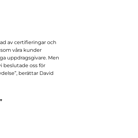
d av certifieringar och
t som våra kunder
tliga uppdragsgivare. Men
i beslutade oss för
delse”, berättar David
”