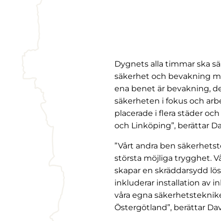
Dygnets alla timmar ska säk
säkerhet och bevakning med 
ena benet är bevakning, det
säkerheten i fokus och arb
placerade i flera städer o
och Linköping”, berättar Da
”Vårt andra ben säkerhetst
största möjliga trygghet. 
skapar en skräddarsydd lös
inkluderar installation a
våra egna säkerhetstekniker
Östergötland”, berättar Dav