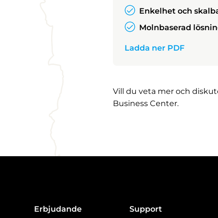
Enkelhet och skalb
Molnbaserad lösni
Ladda ner PDF
Vill du veta mer och disku
Business Center.
Erbjudande
Support