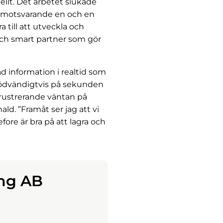
llt. Det arbetet slukade
ar motsvarande en och en
a till att utveckla och
och smart partner som gör
d information i realtid som
 nödvändigtvis på sekunden
frustrerande väntan på
d. ”Framåt ser jag att vi
ore är bra på att lagra och
ing AB