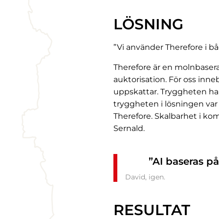
LÖSNING
”Vi använder Therefore i 
Therefore är en molnbaserad
auktorisation. För oss inne
uppskattar. Tryggheten har 
tryggheten i lösningen var 
Therefore. Skalbarhet i ko
Sernald.
”AI baseras på
David, igen.
RESULTAT