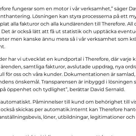
refore fungerar som en motor i vår verksamhet,” säger Da
hantering. Lösningen kan styra processerna på ett my
plat alla fakturor och alla kundärenden till Therefore. All 
Det är också lätt att få ut statistik och upptäcka eventue
amheter men kanske ännu mera så i vår verksamhet som k
nt.
r har vi utvecklat en kundportal i Therefore, där varje 
renden, samtliga fakturor, avslutade uppdrag, nya ordr
ll för oss och våra kunder. Dokumentationen är samlad, lä
dens önskemål. Transparensen är inbyggd i lösningen som
på öppenhet och tydlighet”, berättar David Sernald.
automatiskt. Påminnelser till kund om behörighet till 
an också skickas per automatik.Internt kan Therefore hanter
tällningsbevis, löner, utbildningar, legitimationer och 