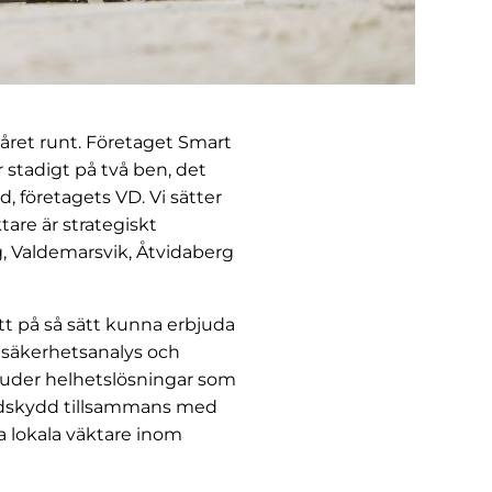
 året runt. Företaget Smart
 stadigt på två ben, det
, företagets VD. Vi sätter
are är strategiskt
g, Valdemarsvik, Åtvidaberg
tt på så sätt kunna erbjuda
g säkerhetsanalys och
bjuder helhetslösningar som
andskydd tillsammans med
a lokala väktare inom