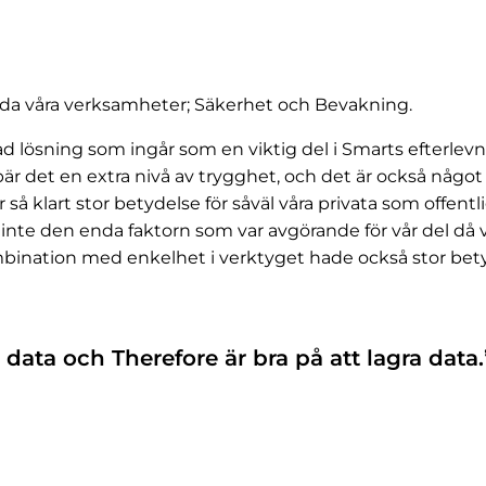
båda våra verksamheter; Säkerhet och Bevakning.
 lösning som ingår som en viktig del i Smarts efterlevna
bär det en extra nivå av trygghet, och det är också någo
så klart stor betydelse för såväl våra privata som offen
inte den enda faktorn som var avgörande för vår del då v
mbination med enkelhet i verktyget hade också stor bety
 data och Therefore är bra på att lagra data.