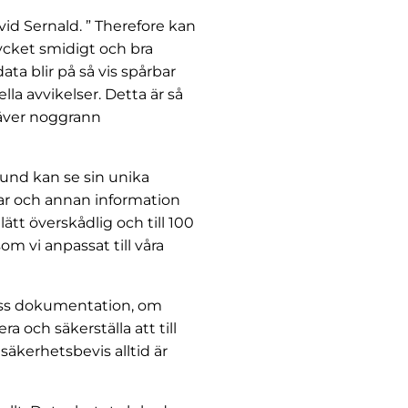
vid Sernald. ” Therefore kan
cket smidigt och bra
data blir på så vis spårbar
lla avvikelser. Detta är så
räver noggrann
kund kan se sin unika
ar och annan information
tt överskådlig och till 100
 vi anpassat till våra
viss dokumentation, om
a och säkerställa att till
säkerhetsbevis alltid är