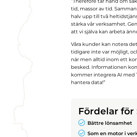
”Therefore tar hand om sak
tid, massor av tid. Samman
halv upp till två heltidstjä
stärka vår verksamhet. Gen
att vi själva kan arbeta än
Våra kunder kan notera dett
tidigare inte var möjligt,
när men alltid inom ett kor
besked. Informationen komm
kommer integrera AI med The
hantera data!”
Fördelar fö
Bättre lönsamhet
Som en motor i ve