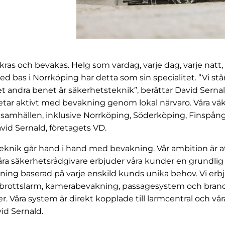
ras och bevakas. Helg som vardag, varje dag, varje natt,
bas i Norrköping har detta som sin specialitet. ”Vi står
 andra benet är säkerhetsteknik”, berättar David Sernald
etar aktivt med bevakning genom lokal närvaro. Våra väkt
ch samhällen, inklusive Norrköping, Söderköping, Finspån
vid Sernald, företagets VD.
eknik går hand i hand med bevakning. Vår ambition är a
Våra säkerhetsrådgivare erbjuder våra kunder en grundli
ning baserad på varje enskild kunds unika behov. Vi er
v inbrottslarm, kamerabevakning, passagesystem och br
. Våra system är direkt kopplade till larmcentral och vår
id Sernald.