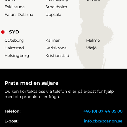
Eskilstuna
Stockholm
Falun, Dalarna
Uppsala
SYD
Göteborg
Kalmar
Malmö
Halmstad
Karlskrona
Växjö
Helsingborg
Kristianstad
Prata med en säljare
Du kan kontakta oss via telefon eller på e-post för hjälp
med din produkt eller fråga.
Telefon:
+46 (0) 87 44 85 00
E-post:
info.cbc@canon.se