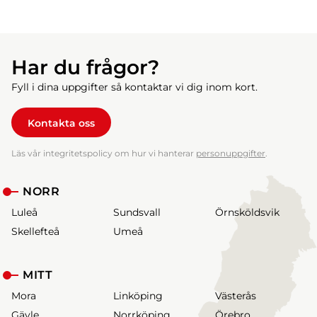
Har du frågor?
Fyll i dina uppgifter så kontaktar vi dig inom kort.
Kontakta oss
Läs vår integritetspolicy om hur vi hanterar
personuppgifter
.
NORR
Luleå
Sundsvall
Örnsköldsvik
Skellefteå
Umeå
MITT
Mora
Linköping
Västerås
Gävle
Norrköping
Örebro